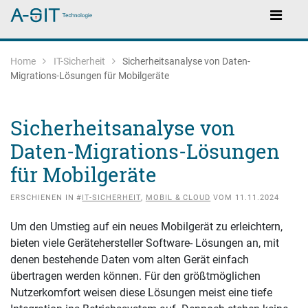
Zum Inhalt springen
Zur Navigation springen
Main Navigation
Home
IT-Sicherheit
Sicherheitsanalyse von Daten-
Migrations-Lösungen für Mobilgeräte
Sicherheitsanalyse von
Daten-Migrations-Lösungen
für Mobilgeräte
ERSCHIENEN IN #
IT-SICHERHEIT
,
MOBIL & CLOUD
VOM 11.11.2024
Um den Umstieg auf ein neues Mobilgerät zu erleichtern,
bieten viele Gerätehersteller Software- Lösungen an, mit
denen bestehende Daten vom alten Gerät einfach
übertragen werden können. Für den größtmöglichen
Nutzerkomfort weisen diese Lösungen meist eine tiefe