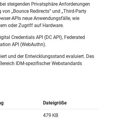
ch bei steigenden Privatsphäre Anforderungen
g von „Bounce Redirects“ und „Third-Party
rowser-APIs neue Anwendungsfälle, wie
stem oder Zugriff auf Hardware.
gital Credentials API (DC API), Federated
ation API (WebAuthn).
ert und der Entwicklungsstand evaluiert. Des
 Bereich IDM-spezifischer Webstandards
ng
Dateigröße
479 KB