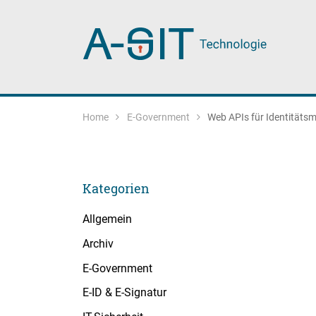
Zum Inhalt springen
Zur Navigation springen
Main Navigation
Home
E-Government
Web APIs für Identität
Kategorien
Allgemein
Archiv
E-Government
E-ID & E-Signatur